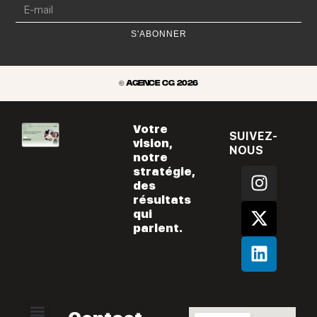
S'ABONNER
© AGENCE CG 2026
Votre
SUIVEZ-
vision,
NOUS
notre
I
X
L
stratégie,
des
n
-
i
résultats
s
t
n
qui
t
w
k
parlent.
a
i
e
g
t
d
r
t
i
a
e
n
m
r