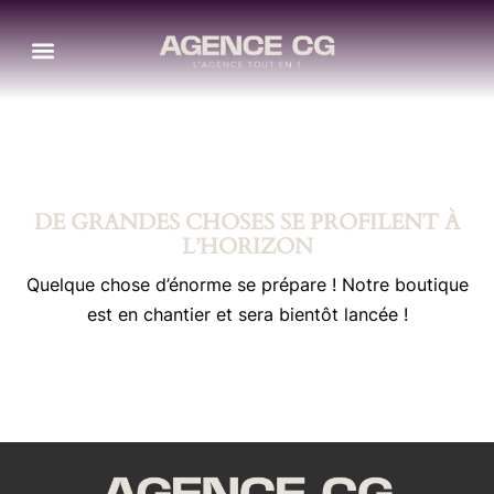
Aller
au
contenu
DE GRANDES CHOSES SE PROFILENT À
L’HORIZON
Quelque chose d’énorme se prépare ! Notre boutique
est en chantier et sera bientôt lancée !